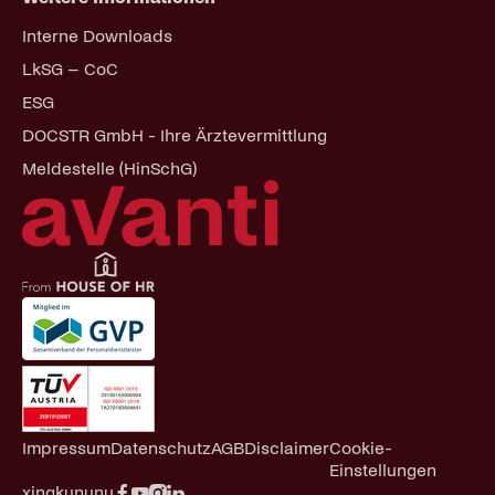
Navigation
Interne Downloads
überspringen
LkSG – CoC
ESG
DOCSTR GmbH - Ihre Ärztevermittlung
Meldestelle (HinSchG)
Navigation
Impressum
Datenschutz
AGB
Disclaimer
Cookie-
überspringen
Einstellungen
xing
kununu