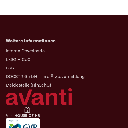
Weitere Informationen
Navigation
Interne Downloads
überspringen
LkSG – CoC
ESG
DOCSTR GmbH - Ihre Ärztevermittlung
Meldestelle (HinSchG)