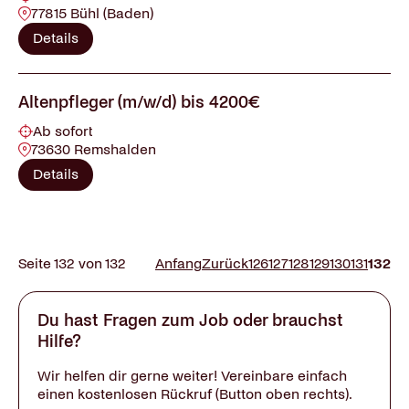
77815 Bühl (Baden)
Details
Altenpfleger (m/w/d) bis 4200€
Ab sofort
73630 Remshalden
Details
Seite 132 von 132
Anfang
Zurück
126
127
128
129
130
131
132
Du hast Fragen zum Job oder brauchst
Hilfe?
Wir helfen dir gerne weiter! Vereinbare einfach
einen kostenlosen Rückruf (Button oben rechts).