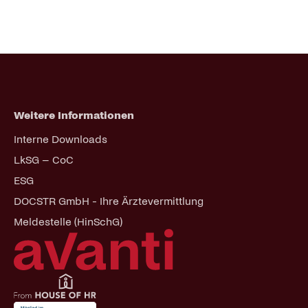
Weitere Informationen
Navigation
Interne Downloads
überspringen
LkSG – CoC
ESG
DOCSTR GmbH - Ihre Ärztevermittlung
Meldestelle (HinSchG)