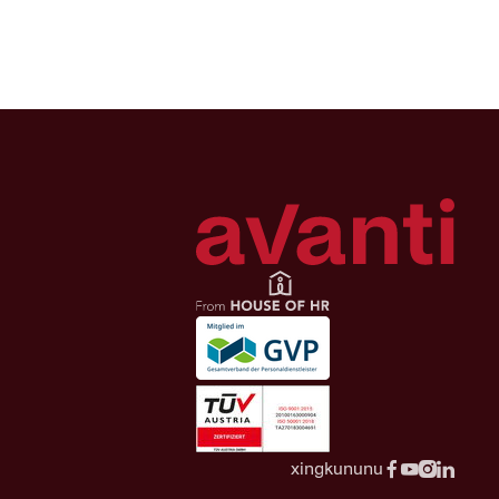
xing
kununu