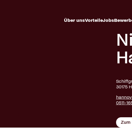
Über uns
Vorteile
Jobs
Bewerb
N
H
Schiffg
30175 
hannov
0511-16
Zum 