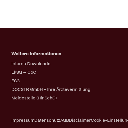
Weitere Informationen
Navigation
Interne Downloads
überspringen
LkSG – CoC
ESG
DOCSTR GmbH - Ihre Ärztevermittlung
Meldestelle (HinSchG)
Navigation
Impressum
Datenschutz
AGB
Disclaimer
Cookie-Einstellu
überspringen