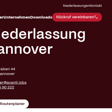
Niederlassungen
Kontakt
Rückruf vereinbaren
er
Unternehmen
Downloads
iederlassung
annover
raben 44
Hannover
er@avanti.jobs
5 90 222
Routenplaner