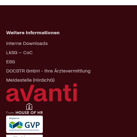
Weitere Informationen
Navigation
Interne Downloads
überspringen
LkSG – CoC
ESG
DOCSTR GmbH - Ihre Ärztevermittlung
Meldestelle (HinSchG)