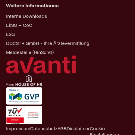
Weitere Informationen
Navigation
Interne Downloads
überspringen
LkSG – CoC
ESG
DOCSTR GmbH - Ihre Ärztevermittlung
Meldestelle (HinSchG)
Navigation
Impressum
Datenschutz
AGB
Disclaimer
Cookie-
überspringen
Einstellungen