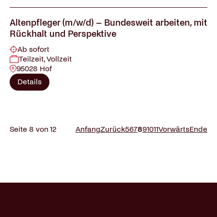
Altenpfleger (m/w/d) – Bundesweit arbeiten, mit
Rückhalt und Perspektive
Ab sofort
Teilzeit, Vollzeit
95028 Hof
Details
Seite 8 von 12
Anfang
Zurück
5
6
7
8
9
10
11
Vorwärts
Ende