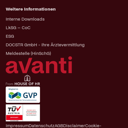
Weitere Informationen
Navigation
Interne Downloads
überspringen
LkSG – CoC
ESG
DOCSTR GmbH - Ihre Ärztevermittlung
Meldestelle (HinSchG)
Navigation
Impressum
Datenschutz
AGB
Disclaimer
Cookie-