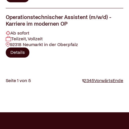
Operationstechnischer Assistent (m/w/d) -
Karriere im modernen OP
Ab sofort
Teilzeit, Vollzeit
92318 Neumarkt in der Oberpfalz
Details
Seite 1 von 5
1
2
3
4
5
Vorwärts
Ende