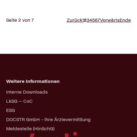
Seite 2 von 7
Zurück
1
2
3
4
5
6
7
Vorwärts
Ende
Weitere Informationen
Navigation
Interne Downloads
überspringen
LkSG – CoC
ESG
DOCSTR GmbH - Ihre Ärztevermittlung
Meldestelle (HinSchG)