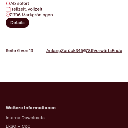
Ab sofort
Teilzeit, Vollzeit
71706 Markgröningen
Details
Seite 6 von 13
Anfang
Zurück
3
4
5
6
7
8
9
Vorwärts
Ende
Weitere Informationen
Navigation
Interne Downloads
überspringen
LkSG – CoC